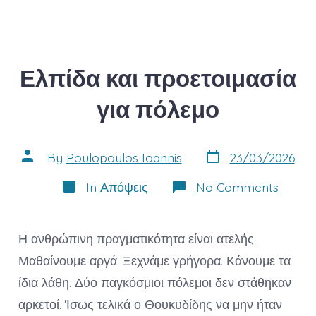
τηλεόρ
της
Ναυτεμ
για
το
AI
Ελπίδα και προετοιμασία
και
την
υπόθεσ
για πόλεμο
Ντόκου
Post
Post
By
Poulopoulos Ioannis
23/03/2026
date
author
Categories
on
In
Απόψεις
No Comments
Ελπίδ
και
προετο
για
Η ανθρώπινη πραγματικότητα είναι ατελής.
πόλεμ
Μαθαίνουμε αργά. Ξεχνάμε γρήγορα. Κάνουμε τα
ίδια λάθη. Δύο παγκόσμιοι πόλεμοι δεν στάθηκαν
αρκετοί. Ίσως τελικά ο Θουκυδίδης να μην ήταν