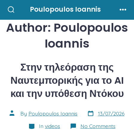
Skip
Poulopoulos Ioannis
to
Search
Men
Toggle
Author:
Poulopoulos
content
Ioannis
Στην τηλεόραση της
Ναυτεμπορικής για το AI
και την υπόθεση Ντόκου
Post
Post
By
Poulopoulos Ioannis
13/07/2026
date
author
Categories
on
In
videos
No Comments
Στην