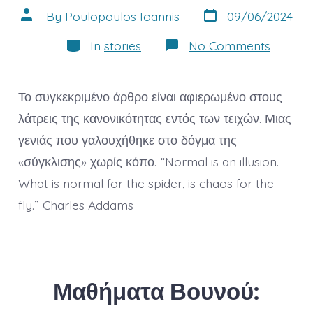
Post
Post
By
Poulopoulos Ioannis
09/06/2024
date
author
Categories
on
In
stories
No Comments
Η
ψευδαί
της
κανονικ
Το συγκεκριμένο άρθρο είναι αφιερωμένο στους
και
μια
λάτρεις της κανονικότητας εντός των τειχών. Μιας
νέα
γενιάς που γαλουχήθηκε στο δόγμα της
«Αργον
Εκστρατ
«σύγκλισης» χωρίς κόπο. “Normal is an illusion.
What is normal for the spider, is chaos for the
fly.” Charles Addams
Μαθήματα Βουνού: