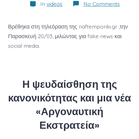
Categories
on
In
videos
No Comments
Στη
Ναυτεμ
TV,
μιλώντα
Βρέθηκα στη τηλεόραση της naftemporiki.gr ,την
για
fake
Παρασκευή 20/03, μιλώντας για fake news και
news
social media.
και
social
media
Η ψευδαίσθηση της
κανονικότητας και μια νέα
«Αργοναυτική
Εκστρατεία»