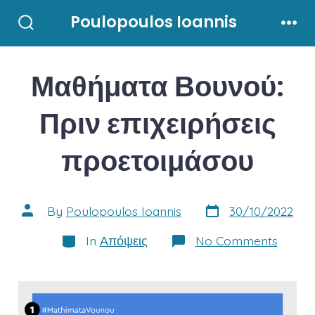
Skip
Poulopoulos Ioannis
to
Search
Men
Toggle
content
Μαθήματα Βουνού:
Πριν επιχειρήσεις
προετοιμάσου
Post
Post
By
Poulopoulos Ioannis
30/10/2022
date
author
Categories
on
In
Απόψεις
No Comments
Μαθήμ
Βουνο
Πριν
επιχει
προετ