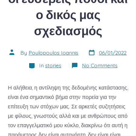
ο δικός μας
σχεδιασμός
Post
Post
By
Poulopoulos Ioannis
06/01/2022
date
author
Categories
on
In
stories
No Comments
Σκέψεις
Η
αλήθεια
οι
Η αλήθεια, η αντίληψη της δεδομένης κατάστασης,
ευσεβεί
πόθοι
είναι ένα σημαντικό βήμα στην πορεία για την
και
επίτευξη των στόχων μας. Σε αρκετές συζητήσεις
ο
δικός
με φίλους, γνωστούς αλλά και με ανθρώπους από
μας
σχεδια
τον επαγγελματικό μου κύκλο, διακρίνω ότι αυτή η
παράμετρος δεν είναι αυτονόητη, δεν είναι είναι