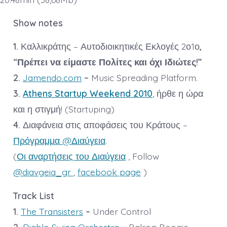
Show notes
1.
Καλλικράτης – Αυτοδιοικητικές Εκλογές 2ο1ο
,
“Πρέπει να είμαστε Πολίτες και όχι Ιδιώτες!”
2.
Jamendo.com
–
Music Spreading Platform.
3.
Athens Startup Weekend 2010
, ήρθε η ώρα
και η στιγμή! (Startuping)
4.
Διαφάνεια στις αποφάσεις του Κράτους –
Πρόγραμμα @Διαύγεια
.
(
Οι αναρτήσεις του Διαύγεια
, Follow
@diavgeia_gr
,
facebook page
)
Track List
1.
The Transisters
–
Under Control
2.
Diablo Swing Orchestra
–
Balrog Boogie