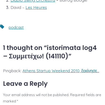
3.
David –
Les Heures
Tags
podcast
1 thought on “
istorimata log4
– Συμμετέχω! (141110)
”
Pingback:
Athens Startup Weekend 2010, ξεκίνησε…
Leave a Reply
Your email address will not be published.
Required fields are
marked
*